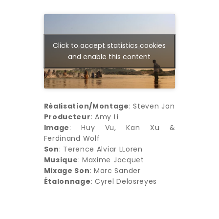
Click to accept statistics cookies
and enable this content
Réalisation/Montage
: Steven Jan
Producteur
: Amy Li
Image
: Huy Vu, Kan Xu &
Ferdinand Wolf
Son
: Terence Alviar LLoren
Musique
: Maxime Jacquet
Mixage Son
: Marc Sander
Étalonnage
: Cyrel Delosreyes